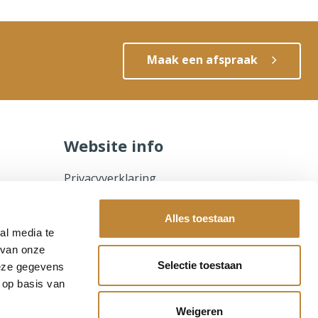
Maak een afspraak
Website info
Privacyverklaring
Leveringsvoorwaarden
Garantievoorwaarden
Alles toestaan
al media te
Zorgvergoeding
 van onze
Sitemap
Selectie toestaan
deze gegevens
 op basis van
Weigeren