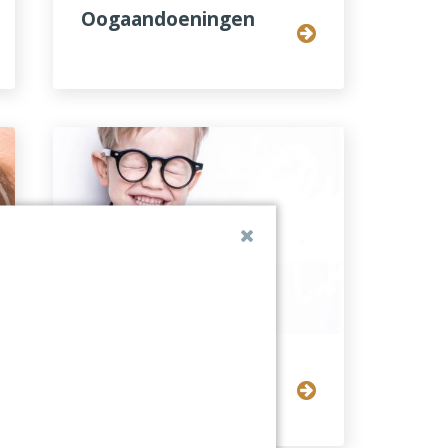
Oogaandoeningen
Bijziendheid bij
kinderen