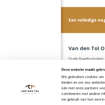
Een volledige oo
Van den Tol O
Oude Raadhuisplein 
1271 RH Huizen
Deze website maakt gebru
We gebruiken cookies om c
035 - 525 38 55
bieden en om ons websitev
plein@vandentolop
site met onze partners vo
combineren met andere inf
Bekijk locatie
uw gebruik van hun servic